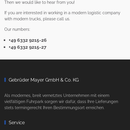
Then we would like to hear from you!
If you are interested in working in a modern logistic company
with modern trucks, please call us.
Our numbers:
+49 6332 9215-26
+49 6332 9215-27
Gebrüder Mayer GmbH & Co. KG
Als modernes, breit vernetztes Unternehmen mit einem
vielfältigen Fuhrpark sorgen wir dafür, dass Ihre Lieferungen
stets termingerecht Ihren Bestimmungsort erreichen.
Service